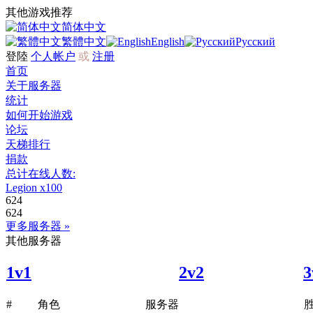
其他游戏推荐
简体中文
繁體中文
English
Русский
登陸
个人帐户
或
注册
首页
关于服务器
统计
如何开始游戏
论坛
天梯排行
捐款
总计在线人数:
Legion x100
624
624
更多服务器 »
其他服务器
1v1
2v2
3
#
角色
服务器