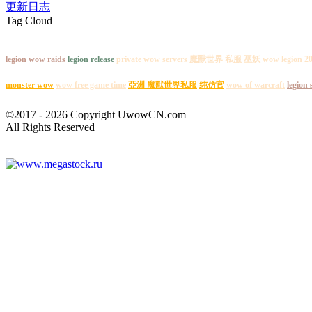
更新日志
Tag Cloud
legion wow raids
legion release
private wow servers
魔獸世界 私服 巫妖
wow legion 2
monster wow
wow free game time
亞洲 魔獸世界私服
纯仿官
wow of warcraft
legion
©2017 - 2026 Copyright UwowCN.com
All Rights Reserved