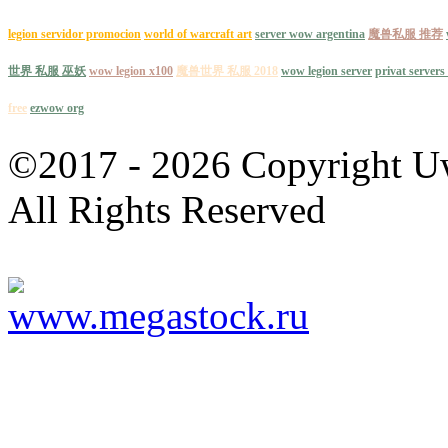
legion servidor promocion
world of warcraft art
server wow argentina
魔兽私服 推荐
世界 私服 巫妖
wow legion x100
魔兽世界 私服 2018
wow legion server
privat server
free
ezwow org
©2017 - 2026 Copyright
All Rights Reserved