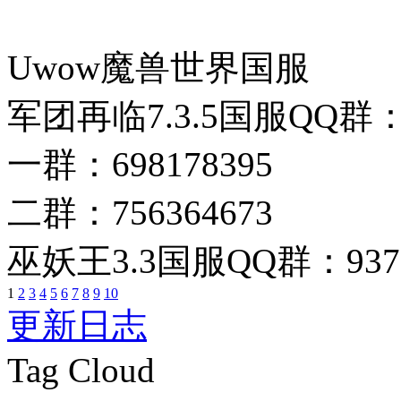
Uwow魔兽世界国服
军团再临7.3.5国服QQ群
一群：698178395
二群：756364673
巫妖王3.3国服QQ群：9377
1
2
3
4
5
6
7
8
9
10
更新日志
Tag Cloud