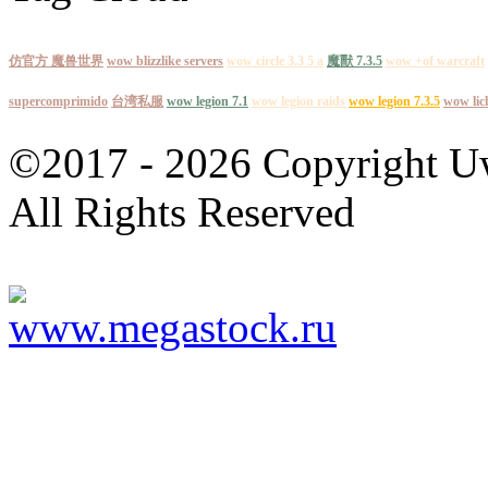
仿官方 魔兽世界
wow blizzlike servers
wow circle 3.3 5 a
魔獸 7.3.5
wow +of warcraft
supercomprimido
台湾私服
wow legion 7.1
wow legion raids
wow legion 7.3.5
wow lich
©2017 - 2026 Copyright
All Rights Reserved